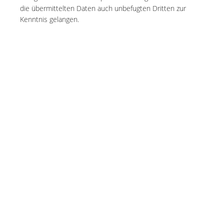
die übermittelten Daten auch unbefugten Dritten zur
Kenntnis gelangen.
Praxishotline Cottbus:
03 55 - 49 49
Praxishotline Burg:
Notfallnummer: 01805 - 843736
(0,14 €/min)