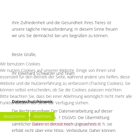
Ihre Zufriedenheit und die Gesundheit Ihres Tieres ist
unsere tägliche Herausforderung. In diesem Sinne freuen
wir uns Sie demnächst bei uns begrüßen zu können.
Beste Grüße,
Wir benutzen Cookies
Wir nutzen Cookies auf unserer Website. Einige von ihnen sind
Ihr Ekkehard Schwarzer und Team
essenziell für den Betrieb der Seite, während andere uns helfen, diese
Website und die Nutzererfahrung zu verbessern (Tracking Cookies). Sie
können selbst entscheiden, ob Sie die Cookies zulassen möchten.
Bitte beachten Sie, dass bei einer Ablehnung womöglich nicht mehr alle
Datenschutzhinweis
Funktionalitäten der Seite zur Verfügung stehen.
Die Rechtsgrundlage Der Datenverarbeitung auf dieser
Akzeptieren
Ablehnen
Homepage ist Art. 6 Abs. 1 DSGVO. Die Übermittlung
Weitere Informationen
|
Impressum
sämtlicher Daten ist derzeit noch ungesichert, d. h. sie
erfolgt nicht über eine https- Verbindung. Daher können